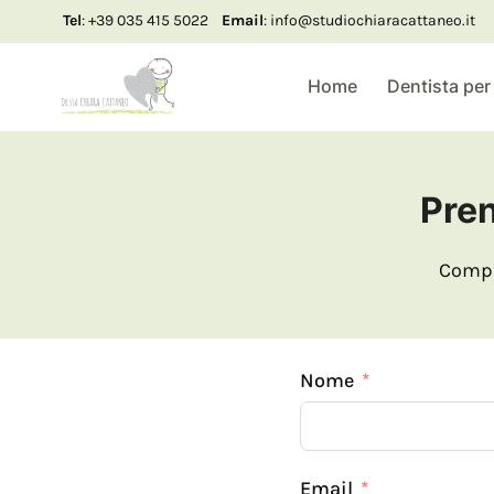
Salta
Tel
: +39 035 415 5022
Email
: info@studiochiaracattaneo.it
al
contenuto
Home
Dentista per
Pre
Compil
Nome
Email