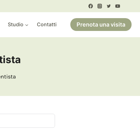
Studio
Contatti
Prenota una visita
ista
entista